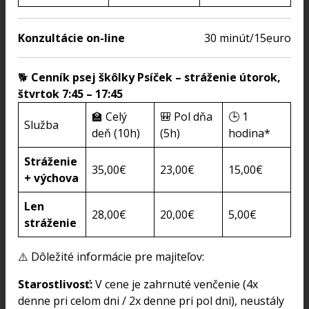
Konzultácie on-line
30 minút/15euro
🐕
Cenník psej škôlky Psíček – stráženie útorok,
štvrtok 7:45 – 17:45
🏫
Celý
🎒 Pol dňa
🕒 1
Služba
deň (10h)
(5h)
hodina*
Stráženie
35,00€
23,00€
15,00€
+ výchova
Len
28,00€
20,00€
5,00€
stráženie
⚠️ Dôležité informácie pre majiteľov:
Starostlivosť:
V cene je zahrnuté venčenie (4x
denne pri celom dni / 2x denne pri pol dni), neustály