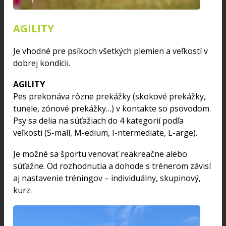
AGILITY
Je vhodné pre psíkoch všetkých plemien a veľkostí v
dobrej kondícii.
AGILITY
Pes prekonáva rôzne prekážky (skokové prekážky,
tunele, zónové prekážky…) v kontakte so psovodom.
Psy sa delia na súťažiach do 4 kategorií podľa
veľkosti (S-mall, M-edium, I-ntermediate, L-arge).
Je možné sa športu venovať reakreačne alebo
súťažne. Od rozhodnutia a dohode s trénerom závisí
aj nastavenie tréningov – individuálny, skupinový,
kurz.