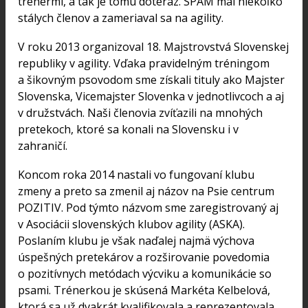
trénermi, a tak je tomu doteraz. SPAM mal niekoľko
stálych členov a zameriaval sa na agility.
V roku 2013 organizoval 18. Majstrovstvá Slovenskej
republiky v agility. Vďaka pravidelným tréningom
a šikovným psovodom sme získali tituly ako Majster
Slovenska, Vicemajster Slovenka v jednotlivcoch a aj
v družstvách. Naši členovia zvíťazili na mnohých
pretekoch, ktoré sa konali na Slovensku i v
zahraničí.
Koncom roka 2014 nastali vo fungovaní klubu
zmeny a preto sa zmenil aj názov na Psie centrum
POZITIV. Pod týmto názvom sme zaregistrovaný aj
v Asociácii slovenských klubov agility (ASKA).
Poslaním klubu je však naďalej najmä výchova
úspešných pretekárov a rozširovanie povedomia
o pozitívnych metódach výcviku a komunikácie so
psami. Trénerkou je skúsená Markéta Kelbelová,
ktorá sa už dvakrát kvalifikovala a reprezentovala