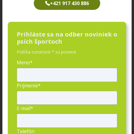
+421 917 430 886
Prihláste sa na odber noviniek o
psích športoch
Políčka označené * sú povinné
Meno*
Príjmenie*
E-mail*
Telefón