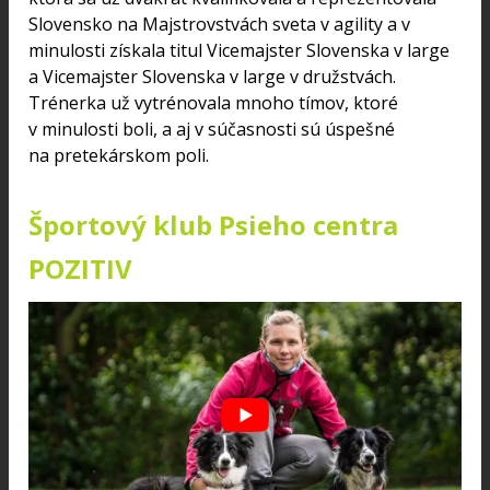
Slovensko na Majstrovstvách sveta v agility a v
minulosti získala titul Vicemajster Slovenska v large
a Vicemajster Slovenska v large v družstvách.
Trénerka už vytrénovala mnoho tímov, ktoré
v minulosti boli, a aj v súčasnosti sú úspešné
na pretekárskom poli.
Športový klub Psieho centra
POZITIV