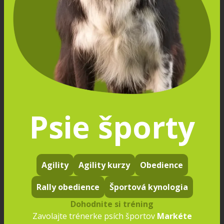
Psie športy
Agility
Agility
kurzy
Obedience
Rally obedience
Športová kynologia
Dohodnite si tréning
Zavolajte trénerke psích športov
Markéte