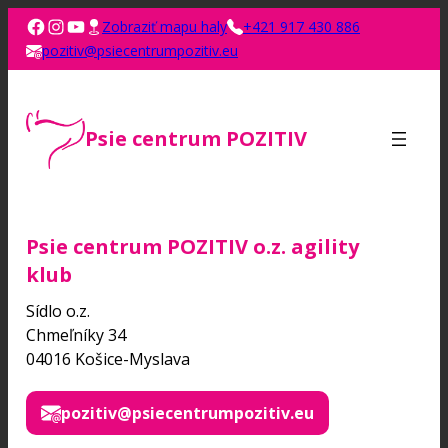
Zobraziť mapu haly
+421 917 430 886
pozitiv@psiecentrumpozitiv.eu
Psie centrum POZITIV
Psie centrum POZITIV o.z. agility
klub
Sídlo o.z.
Chmeľníky 34
04016 Košice-Myslava
pozitiv@psiecentrumpozitiv.eu