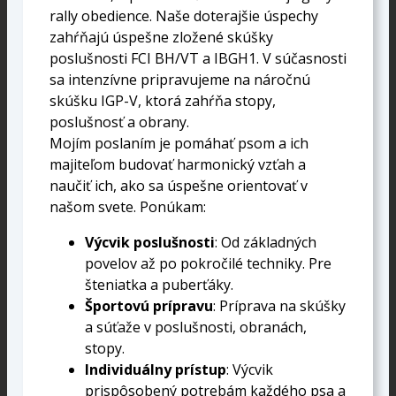
rally obedience. Naše doterajšie úspechy
zahŕňajú úspešne zložené skúšky
poslušnosti FCI BH/VT a IBGH1. V súčasnosti
sa intenzívne pripravujeme na náročnú
skúšku IGP-V, ktorá zahŕňa stopy,
poslušnosť a obrany.
Mojím poslaním je pomáhať psom a ich
majiteľom budovať harmonický vzťah a
naučiť ich, ako sa úspešne orientovať v
našom svete. Ponúkam:
Výcvik poslušnosti
: Od základných
povelov až po pokročilé techniky. Pre
šteniatka a puberťáky.
Športovú prípravu
: Príprava na skúšky
a súťaže v poslušnosti, obranách,
stopy.
Individuálny prístup
: Výcvik
prispôsobený potrebám každého psa a