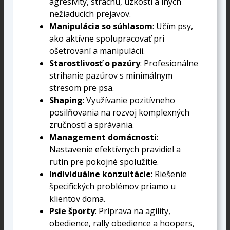
agresivity, strachu, úzkosti a iných
nežiaducich prejavov.
Manipulácia so súhlasom
: Učím psy,
ako aktívne spolupracovať pri
ošetrovaní a manipulácii.
Starostlivosť o pazúry
: Profesionálne
strihanie pazúrov s minimálnym
stresom pre psa.
Shaping
: Využívanie pozitívneho
posilňovania na rozvoj komplexných
zručností a správania.
Management domácnosti
:
Nastavenie efektívnych pravidiel a
rutín pre pokojné spolužitie.
Individuálne konzultácie
: Riešenie
špecifických problémov priamo u
klientov doma.
Psie športy
: Príprava na agility,
obedience, rally obedience a hoopers,