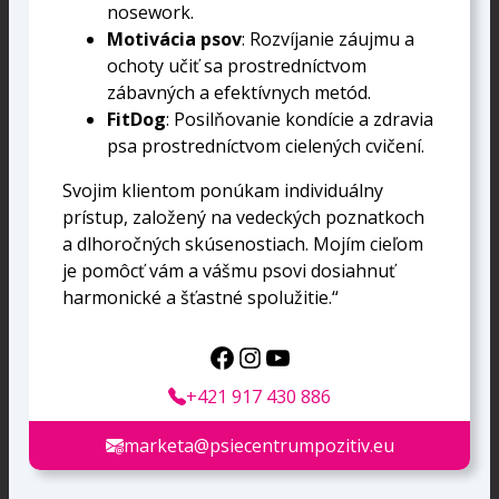
nosework.
Motivácia psov
: Rozvíjanie záujmu a
ochoty učiť sa prostredníctvom
zábavných a efektívnych metód.
FitDog
: Posilňovanie kondície a zdravia
psa prostredníctvom cielených cvičení.
Svojim klientom ponúkam individuálny
prístup, založený na vedeckých poznatkoch
a dlhoročných skúsenostiach. Mojím cieľom
je pomôcť vám a vášmu psovi dosiahnuť
harmonické a šťastné spolužitie.“
+421 917 430 886
marketa@psiecentrumpozitiv.eu