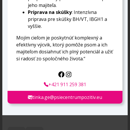
jeho majiteľa.
Príprava na skúšky
: Intenzívna
priprava pre skúšky BH/VT, IBGH1 a
vyššie.
Mojím cieľom je poskytnúť komplexný a
efektívny výcvik, ktorý pomôže psom a ich
majiteľom dosiahnuť ich plný potenciál a užiť
si radosť zo spoločného života.“
+421 911 259 381
tinka.ge@psiecentrumpozitiv.eu