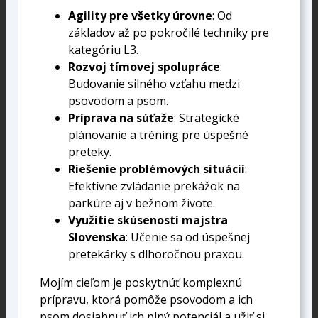
Agility pre všetky úrovne
: Od
základov až po pokročilé techniky pre
kategóriu L3.
Rozvoj tímovej spolupráce
:
Budovanie silného vzťahu medzi
psovodom a psom.
Príprava na súťaže
: Strategické
plánovanie a tréning pre úspešné
preteky.
Riešenie problémových situácií
:
Efektívne zvládanie prekážok na
parkúre aj v bežnom živote.
Využitie skúseností majstra
Slovenska
: Učenie sa od úspešnej
pretekárky s dlhoročnou praxou.
Mojím cieľom je poskytnúť komplexnú
prípravu, ktorá pomôže psovodom a ich
psom dosiahnuť ich plný potenciál a užiť si