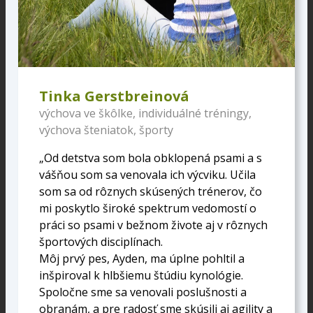
Tinka Gerstbreinová
výchova ve škôlke, individuálné tréningy,
výchova šteniatok, športy
„Od detstva som bola obklopená psami a s
vášňou som sa venovala ich výcviku. Učila
som sa od rôznych skúsených trénerov, čo
mi poskytlo široké spektrum vedomostí o
práci so psami v bežnom živote aj v rôznych
športových disciplínach.
Môj prvý pes, Ayden, ma úplne pohltil a
inšpiroval k hlbšiemu štúdiu kynológie.
Spoločne sme sa venovali poslušnosti a
obranám, a pre radosť sme skúsili aj agility a