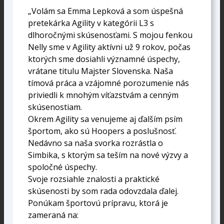
„Volám sa Emma Lepková a som úspešná
pretekárka Agility v kategórii L3 s
dlhoročnými skúsenosťami. S mojou fenkou
Nelly sme v Agility aktívni už 9 rokov, počas
ktorých sme dosiahli významné úspechy,
vrátane titulu Majster Slovenska. Naša
tímová práca a vzájomné porozumenie nás
priviedli k mnohým víťazstvám a cenným
skúsenostiam.
Okrem Agility sa venujeme aj ďalším psím
športom, ako sú Hoopers a poslušnosť.
Nedávno sa naša svorka rozrástla o
Simbika, s ktorým sa teším na nové výzvy a
spoločné úspechy.
Svoje rozsiahle znalosti a praktické
skúsenosti by som rada odovzdala ďalej.
Ponúkam športovú prípravu, ktorá je
zameraná na: