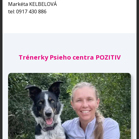
Markéta KELBELOVÁ
tel: 0917 430 886
Trénerky Psieho centra POZITIV